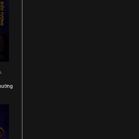
.
thường