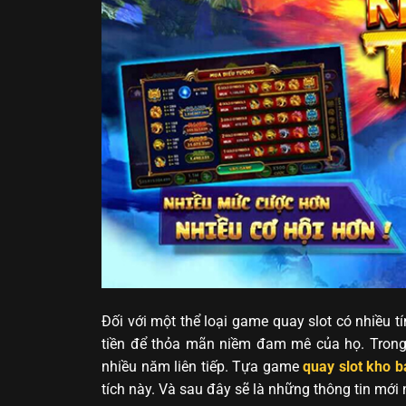
Đối với một thể loại game quay slot có nhiều t
tiền để thỏa mãn niềm đam mê của họ. Trong
nhiều năm liên tiếp. Tựa game
quay slot kho b
tích này. Và sau đây sẽ là những thông tin mới 