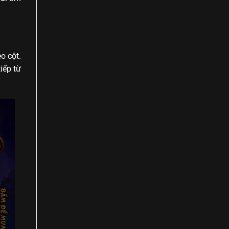
o cột.
iếp từ