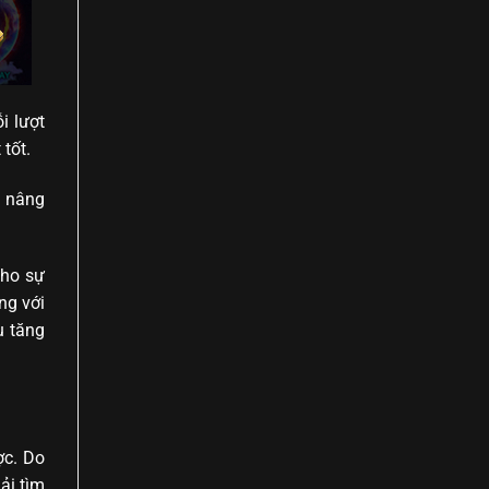
i lượt
tốt.
n nâng
cho sự
ng với
u tăng
ợc. Do
ải tìm