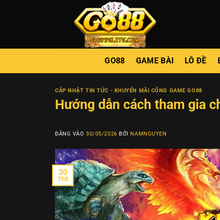
Bỏ
qua
nội
dung
GO88
GAME BÀI
LÔ ĐỀ
CẬP NHẬT TIN TỨC - KHUYẾN MÃI CỔNG GAME GO88
Hướng dẫn cách tham gia ch
ĐĂNG VÀO
30/05/2026
BỞI
NAMNGUYEN
30
Th5