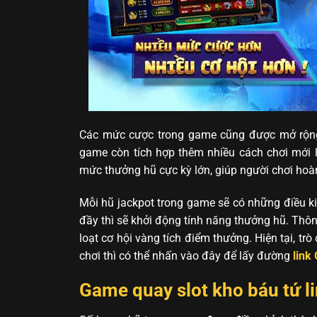
Các mức cược trong game cũng được mở rộng, 
game còn tích hợp thêm nhiều cách chơi mới lạ
mức thưởng hũ cực kỳ lớn, giúp người chơi ho
Mỗi hũ jackpot trong game sẽ có những điều kiệ
đầy thì sẽ khởi động tính năng thưởng hũ. Thô
loạt cơ hội vàng tích điểm thưởng. Hiện tại, 
chơi thì có thể nhấn vào đây để lấy đường
link
Game quay slot kho báu tứ l