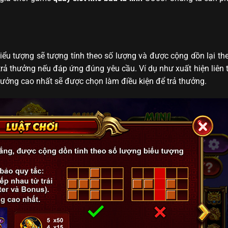
biểu tượng sẽ tượng tính theo số lượng và được cộng dồn lại the
rả thưởng nếu đáp ứng đúng yêu cầu. Ví dụ như xuất hiện liên t
hưởng cao nhất sẽ được chọn làm điều kiện để trả thưởng.