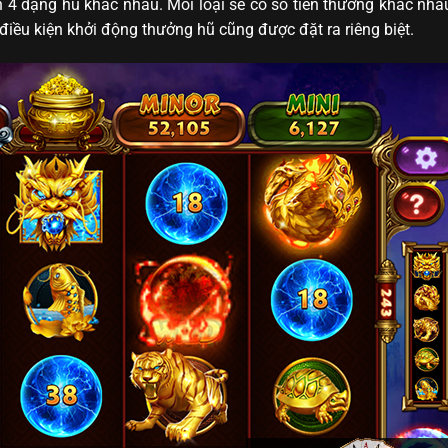
 4 dạng hũ khác nhau. Mỗi loại sẽ có số tiền thưởng khác nha
c điều kiện khởi động thưởng hũ cũng được đặt ra riêng biệt.