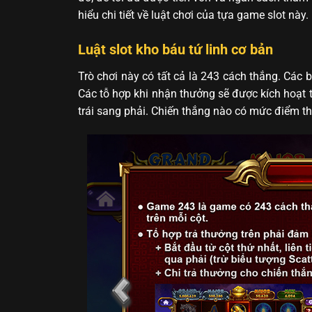
hiểu chi tiết về luật chơi của tựa game slot này.
Luật slot kho báu tứ linh cơ bản
Trò chơi này có tất cả là 243 cách thắng. Các 
Các tỗ hợp khi nhận thưởng sẽ được kích hoạt t
trái sang phải. Chiến thắng nào có mức điểm t