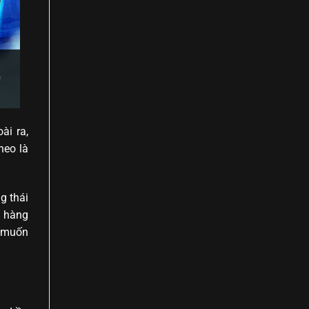
ài ra,
heo là
g thái
m hàng
u muốn