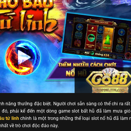
ính năng thưởng đặc biệt. Người chơi sẵn sàng có thể chi ra rất
 đó, phải kể đến một dòng game slot bất hũ đã làm mưa gió
áu tứ linh
chính là một trong những thể loại slot nổ hũ đã làm 
nhất về trò chơi độc đáo này.