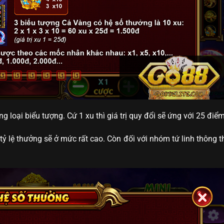
 loại biểu tượng. Cứ 1 xu thì giá trị quy đổi sẽ ứng với 25 điểm
tỷ lệ thưởng sẽ ở mức rất cao. Còn đối với nhóm tứ linh thông 