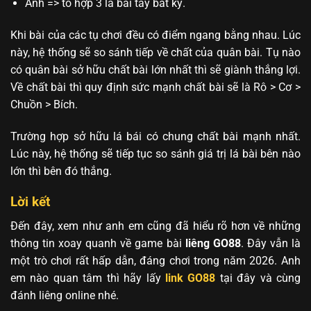
Ảnh => tổ hợp 3 lá bài tây bất kỳ.
Khi bài của các tụ chơi đều có điểm ngang bằng nhau. Lúc
này, hệ thống sẽ so sánh tiếp về chất của quân bài. Tụ nào
có quân bài sở hữu chất bài lớn nhất thì sẽ giành thắng lợi.
Về chất bài thì quy định sức mạnh chất bài sẽ là Rô > Cơ >
Chuồn > Bích.
Trường hợp sở hữu lá bái có chung chất bài mạnh nhất.
Lúc này, hệ thống sẽ tiếp tục so sánh giá trị lá bài bên nào
lớn thì bên đó thắng.
Lời kết
Đến đây, xem như anh em cũng đã hiểu rõ hơn về những
thông tin xoay quanh về game bài
liêng GO88
. Đây vẫn là
một trò chơi rất hấp dẫn, đáng chơi trong năm 2026. Anh
em nào quan tâm thì hãy lấy
link GO88
tại đây và cùng
đánh liêng online nhé.