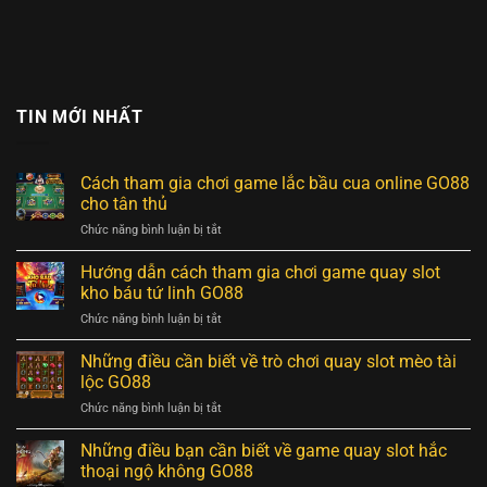
TIN MỚI NHẤT
Cách tham gia chơi game lắc bầu cua online GO88
cho tân thủ
ở
Chức năng bình luận bị tắt
Cách
tham
Hướng dẫn cách tham gia chơi game quay slot
gia
kho báu tứ linh GO88
chơi
ở
Chức năng bình luận bị tắt
game
Hướng
lắc
dẫn
Những điều cần biết về trò chơi quay slot mèo tài
bầu
cách
cua
lộc GO88
tham
online
ở
Chức năng bình luận bị tắt
gia
GO88
Những
chơi
cho
điều
Những điều bạn cần biết về game quay slot hắc
game
tân
cần
quay
thoại ngộ không GO88
thủ
biết
slot