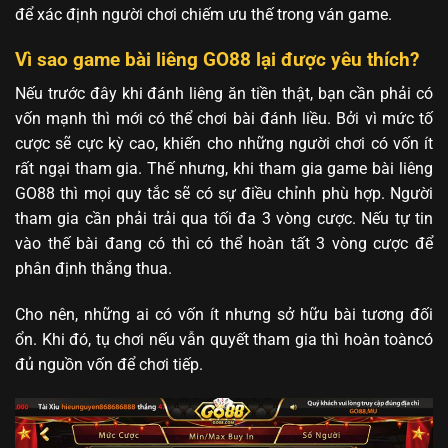
để xác định người chơi chiếm ưu thế trong ván game.
Vì sao game bài liêng GO88 lại được yêu thích?
Nếu trước đây khi đánh liêng ăn tiền thật, bạn cần phải có
vốn mạnh thì mới có thể chơi bài đánh liều. Bởi vì mức tố
cược sẽ cực kỳ cao, khiến cho những người chơi có vốn ít
rất ngại tham gia. Thế nhưng, khi tham gia game bài liêng
GO88 thì mọi quy tắc sẽ có sự điều chỉnh phù hợp. Người
tham gia cần phải trải qua tối đa 3 vòng cược. Nếu tự tin
vào thế bài đang có thì có thể hoàn tất 3 vòng cược để
phân định thắng thua.
Cho nên, những ai có vốn ít nhưng sở hữu bài tương đối
ổn. Khi đó, tụ chơi nếu vẫn quyết tham gia thì hoàn toàncó
đủ nguồn vốn để chơi tiếp.