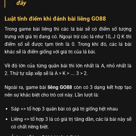
đây
Luật tính điểm khi đánh bài liêng GO88
Trong game bài liêng thì các lá bài sẽ có điểm số tượng
trưng với giá trị đang có. Ngoại trừ các lá như 10, J Q K thì
điểm số sẽ được tạm tính là 0. Trong khi đó, các lá bài
khác sẽ là điểm giống với giá trị của lá bài.
Về độ lớn của từng quân bài thì lớn nhất là A, nhỏ nhất là
2. Thứ tự sắp xếp sẽ là A > K > …. 3 > 2.
Ngoài ra, game bài
liêng GO88
còn có 3 dạng kết hợp tạo
nên sự khác biệt cho trò cơi này. Lần lượt là:
Sáp => tổ hợp 3 quân bài có giá trị giống hệt nhau
Liêng => tổ hợp 3 lá có giá trị tăng dần, các lá bài này sẽ
có chất riêng biệt.