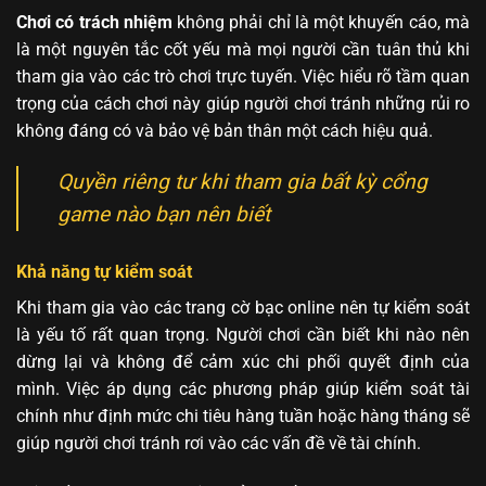
Chơi có trách nhiệm
không phải chỉ là một khuyến cáo, mà
là một nguyên tắc cốt yếu mà mọi người cần tuân thủ khi
tham gia vào các trò chơi trực tuyến. Việc hiểu rõ tầm quan
trọng của cách chơi này giúp người chơi tránh những rủi ro
không đáng có và bảo vệ bản thân một cách hiệu quả.
Quyền riêng tư khi tham gia bất kỳ cổng
game nào bạn nên biết
Khả năng tự kiểm soát
Khi tham gia vào các trang cờ bạc online nên tự kiểm soát
là yếu tố rất quan trọng. Người chơi cần biết khi nào nên
dừng lại và không để cảm xúc chi phối quyết định của
mình. Việc áp dụng các phương pháp giúp kiểm soát tài
chính như định mức chi tiêu hàng tuần hoặc hàng tháng sẽ
giúp người chơi tránh rơi vào các vấn đề về tài chính.