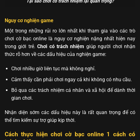
Tại sao chơi có trách nhiệm lại quan trọng?
Nguy cơ nghiện game
Một trong những rủi ro lớn nhất khi tham gia vào các trò
chơi cờ bạc online là nguy cơ nghiện nặng nhất hiện nay
trong giới trẻ.
Chơi có trách nhiệm
giúp người chơi nhận
thức rõ hơn về các dấu hiệu của nghiện game:
Chơi nhiều giờ liên tục mà không nghỉ.
Cảm thấy cần phải chơi ngay cả khi không có nhu cầu.
Bỏ qua các trách nhiệm cá nhân và xã hội để dành thời
gian chơi.
Nhận diện sớm các dấu hiệu này là rất quan trọng để có
thể tìm kiếm sự trợ giúp kịp thời.
Cách thực hiện chơi cờ bạc online 1 cách có