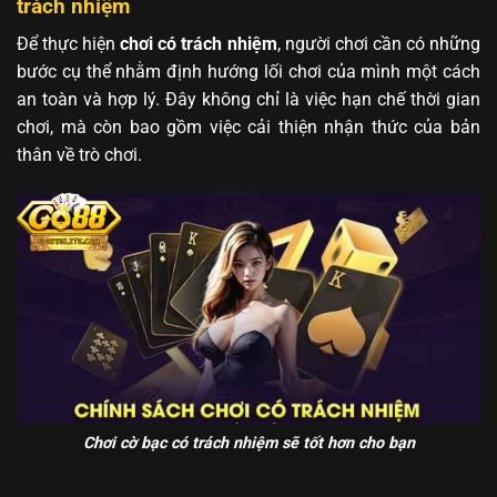
trách nhiệm
Để thực hiện
chơi có trách nhiệm
, người chơi cần có những
bước cụ thể nhằm định hướng lối chơi của mình một cách
an toàn và hợp lý. Đây không chỉ là việc hạn chế thời gian
chơi, mà còn bao gồm việc cải thiện nhận thức của bản
thân về trò chơi.
Chơi cờ bạc có trách nhiệm sẽ tốt hơn cho bạn