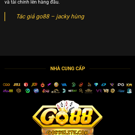
và tài chính lên hàng đầu.
Tác giả go88 – jacky hùng
NHÀ CUNG CẤP