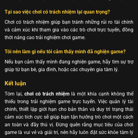
Tại sao việc chơi có trách nhiệm lại quan trọng?
Chơi có trách nhiệm giúp bạn tránh những rủi ro tài chính
và cảm xúc khi tham gia vào các trò chơi trực tuyến, đồng
thời nâng cao trải nghiệm chơi game.
Tôi nên làm gì nếu tôi cảm thấy mình đã nghiện game?
Nếu bạn cảm thấy mình đang nghiện game, hãy tìm sự trợ
giúp từ bạn bè, gia đình, hoặc các chuyên gia tâm lý.
Kết luận
Tóm lại,
chơi có trách nhiệm
là một khía cạnh không thể
thiếu trong trải nghiệm game trực tuyến. Việc quản lý tài
chính, thiết lập giới hạn cho bản thân và duy trì trạng thái
cảm xúc tích cực sẽ giúp bạn tận hưởng trò chơi một cách
an toàn và đầy thú vị. Đừng quên rằng mục tiêu của chơi
game là vui vẻ và giải trí, nên hãy luôn đặt sức khỏe tâm lý