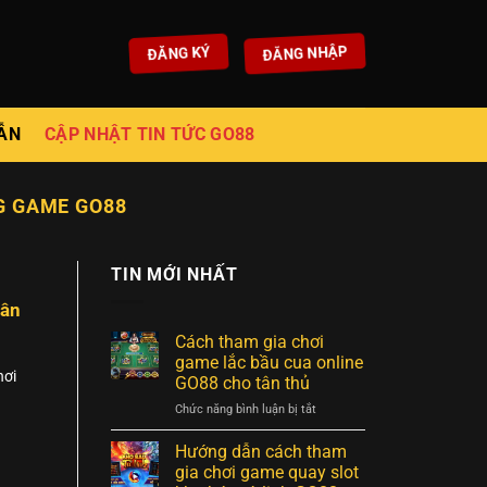
ĐĂNG NHẬP
ĐĂNG KÝ
ẪN
CẬP NHẬT TIN TỨC GO88
G GAME GO88
TIN MỚI NHẤT
tân
Cách tham gia chơi
game lắc bầu cua online
hơi
GO88 cho tân thủ
ở
Chức năng bình luận bị tắt
Cách
tham
Hướng dẫn cách tham
gia
gia chơi game quay slot
chơi