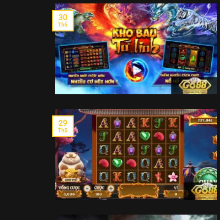
30
Th5
29
Th5