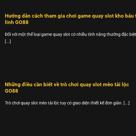
Hướng dẫn cách tham gia chơi game quay slot kho báu 
linh GO88
Đối với một thể loại game quay slot có nhiều tính năng thưởng đặc biệt
[...]
Những điều cần biết về trò chơi quay slot mèo tài lộc
GO88
Trò chơi quay slot mèo tài lộc tuy có giao diện thiết kế đơn giản. [...]