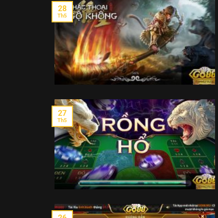
28
Th5
27
Th5
26