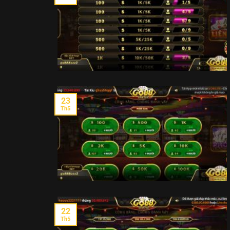
23
Th5
22
Th5