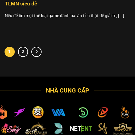
TLMN siêu dễ
Nếu để tìm một thể loại game đánh bài ăn tiền thật để giải trí, [...]
1
2
NHÀ CUNG CẤP