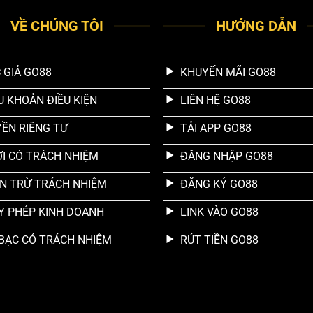
VỀ CHÚNG TÔI
HƯỚNG DẪN
 GIẢ GO88
KHUYẾN MÃI GO88
U KHOẢN ĐIỀU KIỆN
LIÊN HỆ GO88
ỀN RIÊNG TƯ
TẢI APP GO88
I CÓ TRÁCH NHIỆM
ĐĂNG NHẬP GO88
N TRỪ TRÁCH NHIỆM
ĐĂNG KÝ GO88
Y PHÉP KINH DOANH
LINK VÀO GO88
BẠC CÓ TRÁCH NHIỆM
RÚT TIỀN GO88