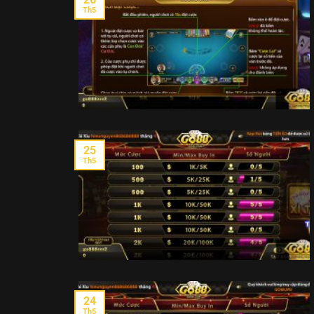
Th5
25
Th5
24
Th5